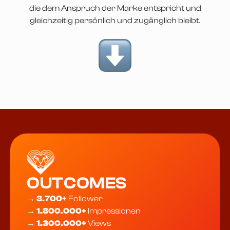
die dem Anspruch der Marke entspricht und
gleichzeitig persönlich und zugänglich bleibt.
OUTCOMES
→
3.700+
Follower
→
1.800.000+
Impressionen
→
1.300.000+
Views