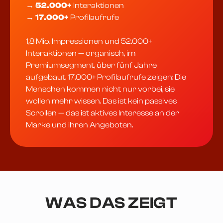
→
52.000+
Interaktionen
→
17.000+
Profilaufrufe
1,8 Mio. Impressionen und 52.000+
Interaktionen — organisch, im
Premiumsegment, über fünf Jahre
aufgebaut. 17.000+ Profilaufrufe zeigen: Die
Menschen kommen nicht nur vorbei, sie
wollen mehr wissen. Das ist kein passives
Scrollen — das ist aktives Interesse an der
Marke und ihren Angeboten.
WAS DAS ZEIGT